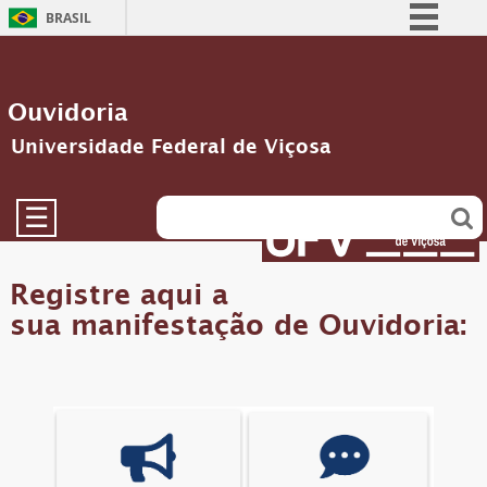
BRASIL
Simplifique!
Comunica BR
Ouvidoria
Participe
Universidade Federal de Viçosa
Acesso à informação
Legislação
☰
Canais
Registre aqui a
sua manifestação de Ouvidoria: