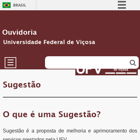
BRASIL
Simplifique!
Comunica BR
Ouvidoria
Participe
Universidade Federal de Viçosa
Acesso à informação
Legislação
☰
Canais
Sugestão
O que é uma Sugestão?
Sugestão é a proposta de melhoria e aprimoramento dos
serviços prestados pela UFV