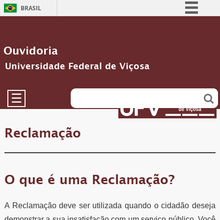
BRASIL
Simplifique!
Comunica BR
Ouvidoria
Participe
Universidade Federal de Viçosa
Acesso à informação
Legislação
☰
Canais
Reclamação
O que é uma Reclamação?
A Reclamação deve ser utilizada quando o cidadão deseja
demonstrar a sua insatisfação com um serviço público. Você