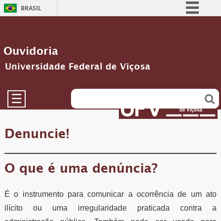
BRASIL
Simplifique!
Comunica BR
Ouvidoria
Participe
Universidade Federal de Viçosa
Acesso à informação
Legislação
☰
Canais
Denuncie!
O que é uma denúncia?
É o instrumento para comunicar a ocorrência de um ato
ilícito ou uma irregularidade praticada contra a