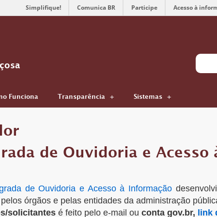
Simplifique!
Comunica BR
Participe
Acesso à infor
içosa
o Funciona
Transparência
Sistemas
dor
grada de Ouvidoria e Acesso 
grada de Ouvidoria e Acesso à Informação
desenvolvi
pelos órgãos e pelas entidades da administração públic
s/solicitantes
é feito pelo e-mail ou
conta gov.br,
link